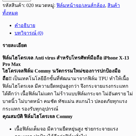
รหัสสินค้า:
020
หมวดหมู่:
ฟิล์มหน้าจอ/เลนส์กล้อง
,
สินค้า
ไฮ
ทั้งหมด
โด
รเจล
คำอธิบาย
Anti
virus
บทวิจารณ์ (0)
สำหรับ
รายละเอียด
โทรศัพท์
มือ
ฟิล์มไฮโดรเจล Anti virus สำหรับโทรศัพท์มือถือ iPhone X-13
ถือ
Pro Max
iPhone
ไฮโดรเจลฟิล์ม Commy นวัตกรรมใหม่ของการปกป้องมือ
X-
ถือ!!
เป็นเทคโนโลยีอีกขั้นที่พัฒนามาจากฟิล์ม TPU ทำให้เนื้อ
13
Pro
ฟิล์มไฮโดรเจล มีความยืดหยุ่นสูงกว่า จึงกระจายแรงกระแทก
Max
ได้ดีกว่า เนื้อฟิล์มไม่แตก ไม่ร้าวแบบฟิล์มกระจก ไม่อันตราย ไม่
ชิ้น
บาดนิ้ว ไม่บาดหน้า คมชัด ทัชแม่น สแกนไว ปลอดภัยทุกแรง
กระแทก รองรับทุกอุปกรณ์
คุณสมบัติ ฟิล์มไฮโดรเจล Commy
เนื้อฟิล์มเต็มจอ มีความยืดหยุ่นสูง ช่วยกระจายแรง