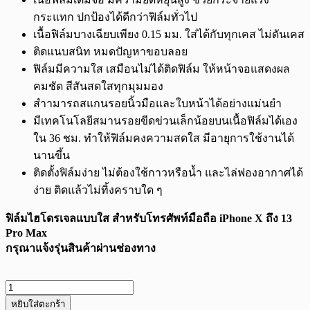
กระแทก ปกป้องได้ดีกว่าฟิล์มทั่วไป
เนื้อฟิล์มบางเฉียบเพียง 0.15 มม. ใส่ได้กับทุกเคส ไม่ดันเคส
ติดแนบสนิท หมดปัญหาขอบลอย
ฟิล์มมีความใส เสมือนไม่ได้ติดฟิล์ม ให้หน้าจอแสดงผล
คมชัด สีสันสดใสทุกมุมมอง
สำามารถสแกนรอยนิ้วมือและใบหน้าได้อย่างแม่นยำ
มีเทคโนโลยีสมานรอยขีดข่วนเล็กน้อยบนเนื้อฟิล์มได้เอง
ใน 36 ชม. ทำให้ฟิล์มคงความสดใส มีอายุการใช้งานได้
นานขึ้น
ติดตั้งฟิล์มง่าย ไม่ต้องใช้กาวหรือน้ำ และไล่ฟองอากาศได้
ง่าย ติดแล้วไม่ทิ้งคราบใด ๆ
ฟิล์มไฮโดรเจลแบบใส สำหรับโทรศัพท์มือถือ iPhone X ถึง 13
Pro Max
กรุณาแจ้งรุ่นสินค้าผ่านช่องทาง
จำนวน
หยิบใส่ตะกร้า
ฟิล์ม