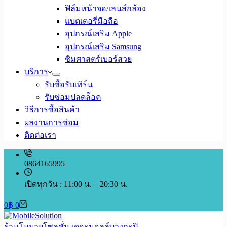
ฟิล์มหน้าจอ/เลนส์กล้อง
แบตเตอรี่มือถือ
อุปกรณ์เสริม Apple
อุปกรณ์เสริม Samsung
ซิมศาสตร์เบอร์สวย
บริการ
รับซื้อรับเทิร์น
รับซ่อมปลดล็อค
วิธีการซื้อสินค้า
ผลงานการซ่อม
ติดต่อเรา
0864165995
เปิดทุกวัน : 11:00 น. – 20:30 น.
Shopping
0
฿
0
cart
ร้านโมบายโซลูชั่น เดอะมอลล์บางกะปิ