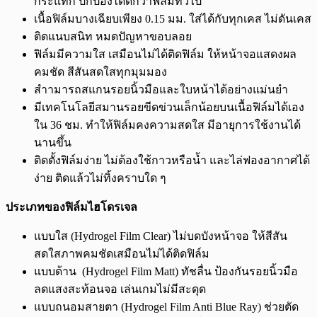
กระแทก ปกป้องได้ดีกว่าฟิล์มทั่วไป
เนื้อฟิล์มบางเฉียบเพียง 0.15 มม. ใส่ได้กับทุกเคส ไม่ดันเคส
ติดแนบสนิท หมดปัญหาขอบลอย
ฟิล์มมีความใส เสมือนไม่ได้ติดฟิล์ม ให้หน้าจอแสดงผล
คมชัด สีสันสดใสทุกมุมมอง
สำามารถสแกนรอยนิ้วมือและใบหน้าได้อย่างแม่นยำ
มีเทคโนโลยีสมานรอยขีดข่วนเล็กน้อยบนเนื้อฟิล์มได้เอง
ใน 36 ชม. ทำให้ฟิล์มคงความสดใส มีอายุการใช้งานได้
นานขึ้น
ติดตั้งฟิล์มง่าย ไม่ต้องใช้กาวหรือน้ำ และไล่ฟองอากาศได้
ง่าย ติดแล้วไม่ทิ้งคราบใด ๆ
ประเภทของฟิล์มไฮโดรเจล
แบบใส (Hydrogel Film Clear) ไม่บดบังหน้าจอ ให้สีสัน
สดใสภาพคมชัดเสมือนไม่ได้ติดฟิล์ม
แบบด้าน (Hydrogel Film Matt) ทัชลื่น ป้องกันรอยนิ้วมือ
ลดแสงสะท้อนจอ เล่นเกมไม่มีสะดุด
แบบถนอมสายตา (Hydrogel Film Anti Blue Ray) ช่วยตัด